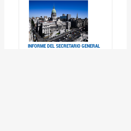
INFORME DEL SECRETARIO GENERAL
DE ONU SOBRE ACCESO A LA
JUSTICIA PARA MUJERES Y NIÑAS
12/06/2026
Durante el 70 período de sesiones de la
Comisión de la Condición Jurídica y Social de la
Mujer, el Secretario General de las Naciones
Unidas presentó el Informe "Garantizar y
fortalecer el acceso a la justicia para todas las
mujeres y las niñas".