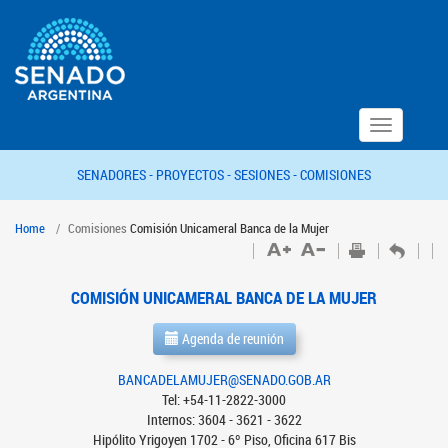
Toggle
navigation
SENADORES -
PROYECTOS -
SESIONES -
COMISIONES
Home
Comisiones
Comisión Unicameral Banca de la Mujer
COMISIÓN UNICAMERAL BANCA DE LA MUJER
Agenda de reunión
BANCADELAMUJER@SENADO.GOB.AR
Tel: +54-11-2822-3000
Internos: 3604 - 3621 - 3622
Hipólito Yrigoyen 1702 - 6º Piso, Oficina 617 Bis