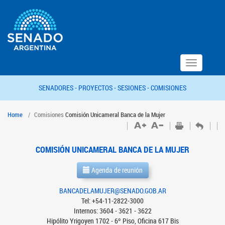
Toggle
navigation
SENADORES -
PROYECTOS -
SESIONES -
COMISIONES
Home
Comisiones
Comisión Unicameral Banca de la Mujer
COMISIÓN UNICAMERAL BANCA DE LA MUJER
Agenda de reunión
BANCADELAMUJER@SENADO.GOB.AR
Tel: +54-11-2822-3000
Internos: 3604 - 3621 - 3622
Hipólito Yrigoyen 1702 - 6º Piso, Oficina 617 Bis