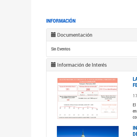
INFORMACIÓN
Documentación
Sin Eventos
Información de Interés
L
F
1
El
en
co
I
D