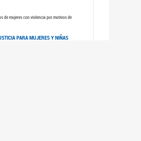
sos de mujeres con violencia por motivos de
USTICIA PARA MUJERES Y NIÑAS
la Mujer, el Secretario General de las Naciones
as mujeres y las niñas".
DICO DE ARGENTINA
a Mujer de Naciones Unidas publicó las
n con los avances en materia de derechos de las