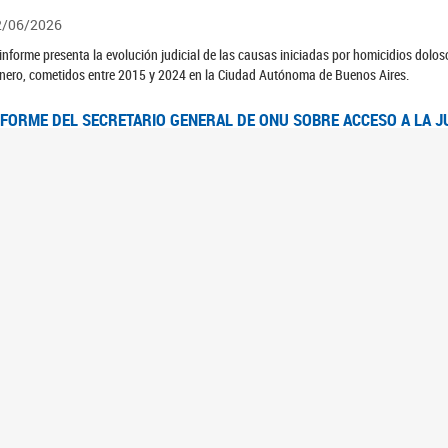
2/06/2026
 informe presenta la evolución judicial de las causas iniciadas por homicidios dolo
nero, cometidos entre 2015 y 2024 en la Ciudad Autónoma de Buenos Aires.
NFORME DEL SECRETARIO GENERAL DE ONU SOBRE ACCESO A LA J
2/06/2026
rante el 70 período de sesiones de la Comisión de la Condición Jurídica y Social de 
idas presentó el Informe "Garantizar y fortalecer el acceso a la justicia para todas l
OMITÉ CEDAW. OBSERVACIONES FINALES AL 8VO. INFORME PERIÓ
3/06/2026
 23 de febrero de 2026, el Comité para la Eliminación de la Discriminación contra l
servaciones Finales al 8vo. Informe Periódico presentado por Argentina, en relació
jeres.
NDEC PRESENTÓ DOSSIER ESTADÍSTICO EN EL MARCO DEL 8M