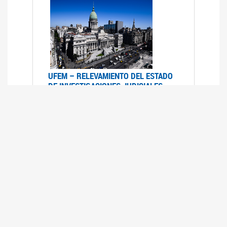
UFEM – RELEVAMIENTO DEL ESTADO
DE INVESTIGACIONES JUDICIALES
2015-2020
08/03/2022
La UFEM presenta el "Relevamiento del estado
de las investigaciones judiciales por muertes
violentas de mujeres cis, mujeres trans y
travestis en la Ciudad Autónoma de Buenos
Aires (años 2015-2020)"