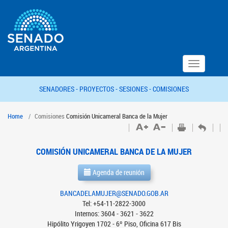
Toggle
navigation
SENADORES -
PROYECTOS -
SESIONES -
COMISIONES
Home
Comisiones
Comisión Unicameral Banca de la Mujer
COMISIÓN UNICAMERAL BANCA DE LA MUJER
Agenda de reunión
BANCADELAMUJER@SENADO.GOB.AR
Tel: +54-11-2822-3000
Internos: 3604 - 3621 - 3622
Hipólito Yrigoyen 1702 - 6º Piso, Oficina 617 Bis