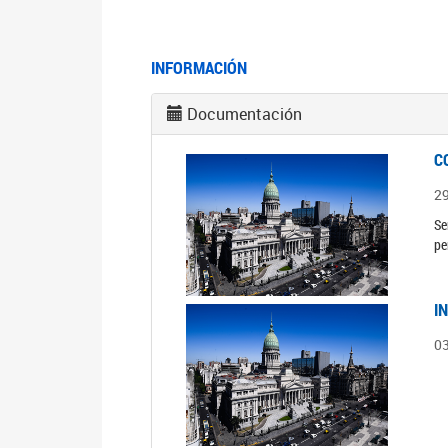
INFORMACIÓN
Documentación
C
2
Se
pe
I
0