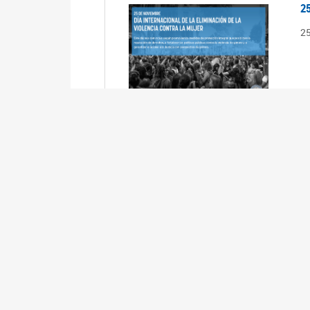
2
2
2
2
R
3
En
Cá
ta