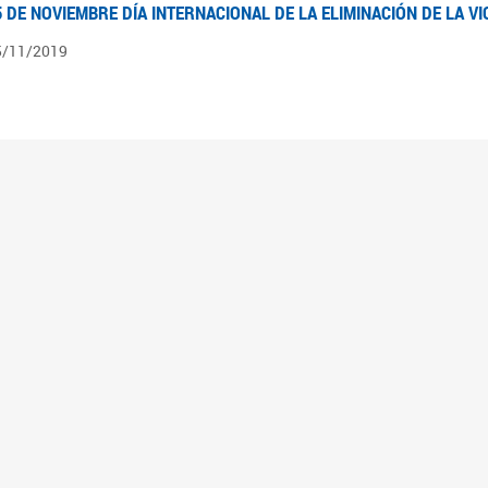
5 DE NOVIEMBRE DÍA INTERNACIONAL DE LA ELIMINACIÓN DE LA V
5/11/2019
3 DE SEPTIEMBRE DÍA NACIONAL DE LOS DERECHOS POLÍTICOS DE
3/09/2019
ECORRIDO PARLAMENTARIO DE LEYES VIGENTES
0/04/2019
 los organigramas encontraran el recorrido resumido del camino parlamentario que 
mara de Senadores hasta su promulgación como Ley, podrán ver en particular lo rea
mbién por las comisiones intervinientes