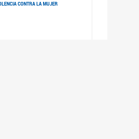
IOLENCIA CONTRA LA MUJER
 LA MUJER
realizó cada expediente desde su ingreso a la
lizado la comisión Banca de la Mujer y así