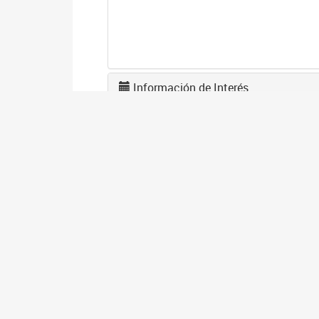
Información de Interés
A
2
La
po
I
2
Se
co