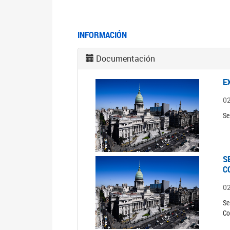
INFORMACIÓN
Documentación
E
0
Se
S
C
0
Se
Co