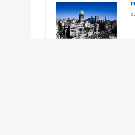
P
0
S
0
Ex
S
0
Ex