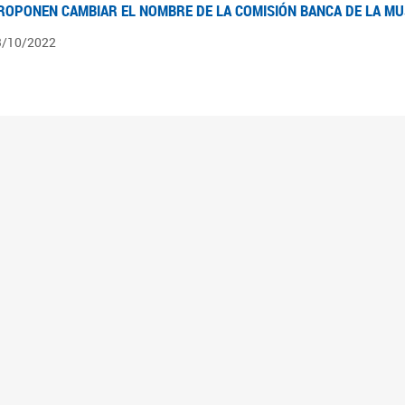
ROPONEN CAMBIAR EL NOMBRE DE LA COMISIÓN BANCA DE LA M
3/10/2022
ÍNTESIS N° 4
3/08/2022
pedientes pendientes en la Comisión Banca de la Mujer desde el 03/06/22 al 03/08
ÍNTESIS 3°
2/06/2022
pedientes pendientes en la Comisión Banca de la Mujer desde el 06/04/22 al 02/06