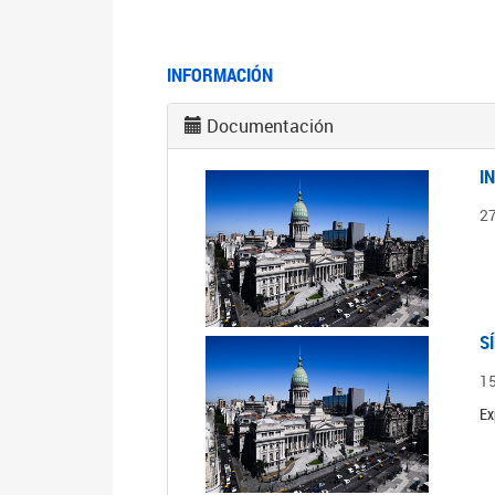
INFORMACIÓN
Documentación
I
2
S
1
Ex