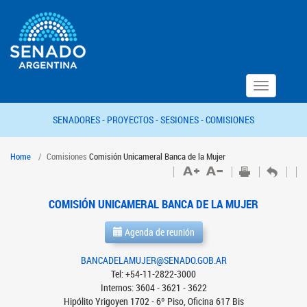
Toggle
navigation
SENADORES -
PROYECTOS -
SESIONES -
COMISIONES
Home
Comisiones
Comisión Unicameral Banca de la Mujer
COMISIÓN UNICAMERAL BANCA DE LA MUJER
Agenda de reunión
BANCADELAMUJER@SENADO.GOB.AR
Tel: +54-11-2822-3000
Internos: 3604 - 3621 - 3622
Hipólito Yrigoyen 1702 - 6º Piso, Oficina 617 Bis