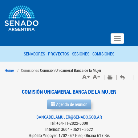
Toggle
navigation
SENADORES -
PROYECTOS -
SESIONES -
COMISIONES
Home
Comisiones
Comisión Unicameral Banca de la Mujer
COMISIÓN UNICAMERAL BANCA DE LA MUJER
Agenda de reunión
BANCADELAMUJER@SENADO.GOB.AR
Tel: +54-11-2822-3000
Internos: 3604 - 3621 - 3622
Hipólito Yrigoyen 1702 - 6º Piso, Oficina 617 Bis