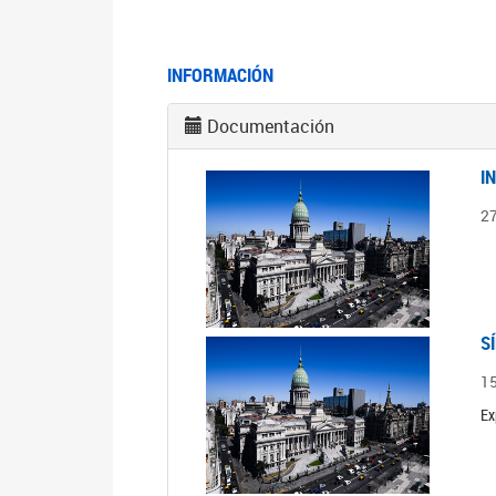
INFORMACIÓN
Documentación
I
2
S
1
Ex