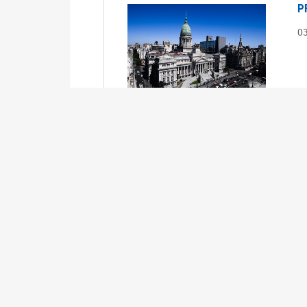
P
0
S
0
Ex
S
0
Ex