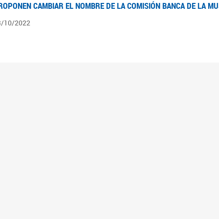
ROPONEN CAMBIAR EL NOMBRE DE LA COMISIÓN BANCA DE LA M
3/10/2022
ÍNTESIS N° 4
3/08/2022
pedientes pendientes en la Comisión Banca de la Mujer desde el 03/06/22 al 03/08
ÍNTESIS 3°
2/06/2022
pedientes pendientes en la Comisión Banca de la Mujer desde el 06/04/22 al 02/06