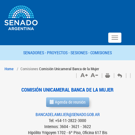
Toggle
navigation
SENADORES -
PROYECTOS -
SESIONES -
COMISIONES
Home
Comisiones
Comisión Unicameral Banca de la Mujer
COMISIÓN UNICAMERAL BANCA DE LA MUJER
Agenda de reunión
BANCADELAMUJER@SENADO.GOB.AR
Tel: +54-11-2822-3000
Internos: 3604 - 3621 - 3622
Hipólito Yrigoyen 1702 - 6º Piso, Oficina 617 Bis