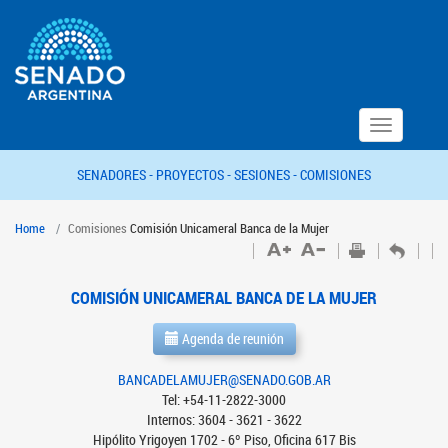
Toggle
navigation
SENADORES -
PROYECTOS -
SESIONES -
COMISIONES
Home
Comisiones
Comisión Unicameral Banca de la Mujer
COMISIÓN UNICAMERAL BANCA DE LA MUJER
Agenda de reunión
BANCADELAMUJER@SENADO.GOB.AR
Tel: +54-11-2822-3000
Internos: 3604 - 3621 - 3622
Hipólito Yrigoyen 1702 - 6º Piso, Oficina 617 Bis