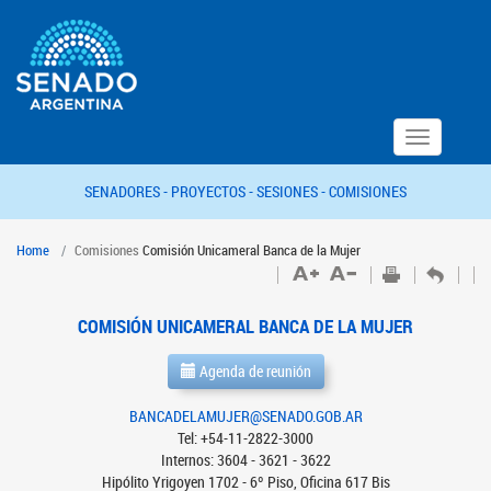
Toggle
navigation
SENADORES -
PROYECTOS -
SESIONES -
COMISIONES
Home
Comisiones
Comisión Unicameral Banca de la Mujer
COMISIÓN UNICAMERAL BANCA DE LA MUJER
Agenda de reunión
BANCADELAMUJER@SENADO.GOB.AR
Tel: +54-11-2822-3000
Internos: 3604 - 3621 - 3622
Hipólito Yrigoyen 1702 - 6º Piso, Oficina 617 Bis