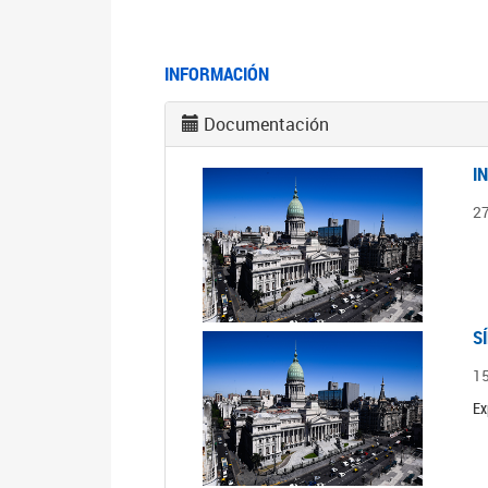
INFORMACIÓN
Documentación
I
2
S
1
Ex