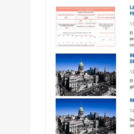
L
F
1
El
en
co
I
D
1
El
gé
I
1
Du
Un