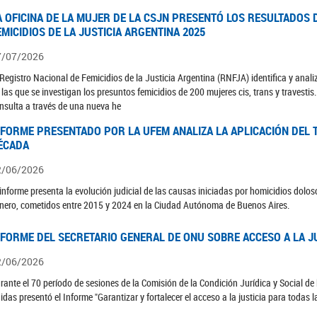
A OFICINA DE LA MUJER DE LA CSJN PRESENTÓ LOS RESULTADOS 
EMICIDIOS DE LA JUSTICIA ARGENTINA 2025
7/07/2026
 Registro Nacional de Femicidios de la Justicia Argentina (RNFJA) identifica y anali
 las que se investigan los presuntos femicidios de 200 mujeres cis, trans y travesti
nsulta a través de una nueva he
NFORME PRESENTADO POR LA UFEM ANALIZA LA APLICACIÓN DEL T
ÉCADA
2/06/2026
 informe presenta la evolución judicial de las causas iniciadas por homicidios dolo
nero, cometidos entre 2015 y 2024 en la Ciudad Autónoma de Buenos Aires.
NFORME DEL SECRETARIO GENERAL DE ONU SOBRE ACCESO A LA J
2/06/2026
rante el 70 período de sesiones de la Comisión de la Condición Jurídica y Social de 
idas presentó el Informe "Garantizar y fortalecer el acceso a la justicia para todas l