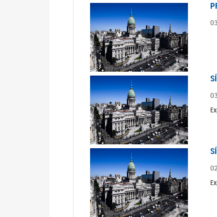
P
0
S
0
Ex
S
0
Ex