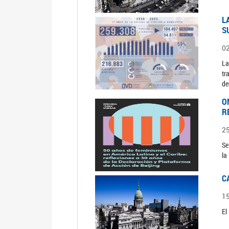
L
S
0
La
tr
de
O
R
2
Se
la
C
1
El