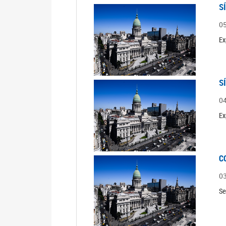
S
0
Ex
S
0
Ex
C
0
Se