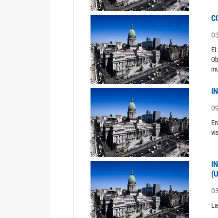
C
0
El
Ob
mu
I
0
En
vi
I
(
0
La