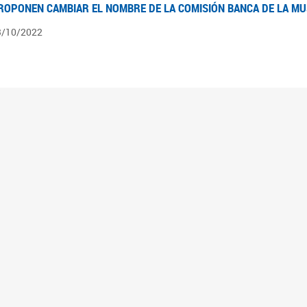
ROPONEN CAMBIAR EL NOMBRE DE LA COMISIÓN BANCA DE LA M
3/10/2022
ÍNTESIS N° 4
3/08/2022
pedientes pendientes en la Comisión Banca de la Mujer desde el 03/06/22 al 03/08
ÍNTESIS 3°
2/06/2022
pedientes pendientes en la Comisión Banca de la Mujer desde el 06/04/22 al 02/06