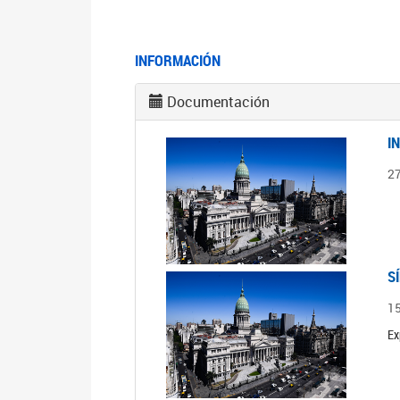
INFORMACIÓN
Documentación
I
2
S
1
Ex