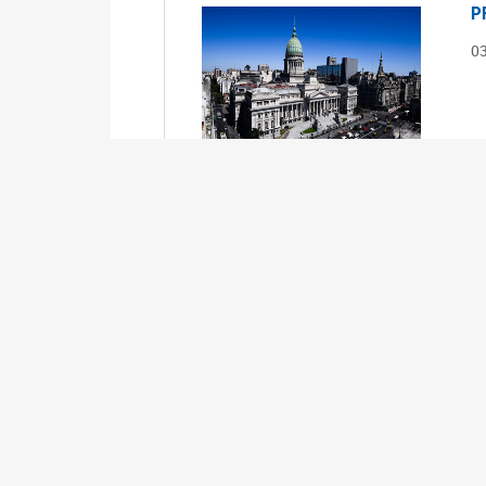
P
0
S
0
Ex
S
0
Ex