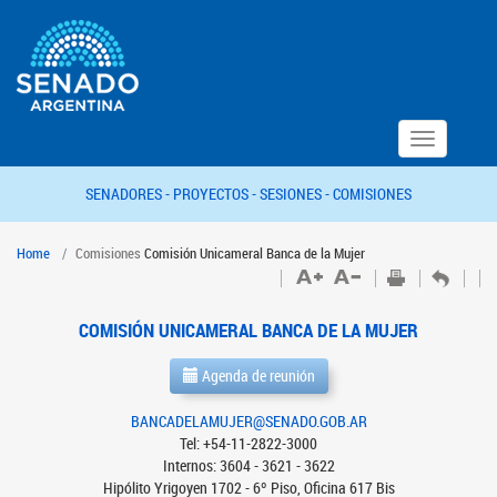
Toggle
navigation
SENADORES -
PROYECTOS -
SESIONES -
COMISIONES
Home
Comisiones
Comisión Unicameral Banca de la Mujer
COMISIÓN UNICAMERAL BANCA DE LA MUJER
Agenda de reunión
BANCADELAMUJER@SENADO.GOB.AR
Tel: +54-11-2822-3000
Internos: 3604 - 3621 - 3622
Hipólito Yrigoyen 1702 - 6º Piso, Oficina 617 Bis