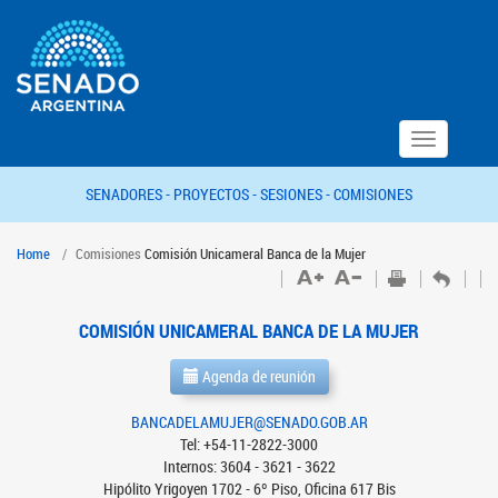
Toggle
navigation
SENADORES -
PROYECTOS -
SESIONES -
COMISIONES
Home
Comisiones
Comisión Unicameral Banca de la Mujer
COMISIÓN UNICAMERAL BANCA DE LA MUJER
Agenda de reunión
BANCADELAMUJER@SENADO.GOB.AR
Tel: +54-11-2822-3000
Internos: 3604 - 3621 - 3622
Hipólito Yrigoyen 1702 - 6º Piso, Oficina 617 Bis