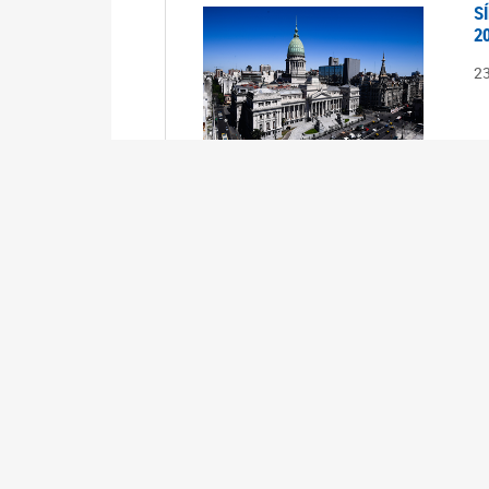
S
2
2
S
2
2
A
1