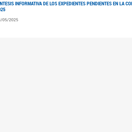
ÍNTESIS INFORMATIVA DE LOS EXPEDIENTES PENDIENTES EN LA COM
025
3/05/2025
ÍNTESIS INFORMATIVA DE LOS EXPEDIENTES PENDIENTES EN LA COM
025
1/05/2025
VANCES LEGISLATIVOS EN TEMÁTICAS DE GÉNERO A 2023
2/05/2025