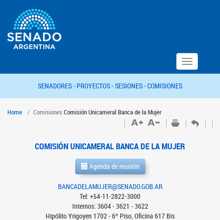
Toggle
navigation
SENADORES -
PROYECTOS -
SESIONES -
COMISIONES
Home
Comisiones
Comisión Unicameral Banca de la Mujer
COMISIÓN UNICAMERAL BANCA DE LA MUJER
Agenda de reunión
BANCADELAMUJER@SENADO.GOB.AR
Tel: +54-11-2822-3000
Internos: 3604 - 3621 - 3622
Hipólito Yrigoyen 1702 - 6º Piso, Oficina 617 Bis