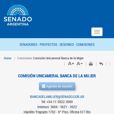
Toggle
navigation
SENADORES -
PROYECTOS -
SESIONES -
COMISIONES
Home
Comisiones
Comisión Unicameral Banca de la Mujer
COMISIÓN UNICAMERAL BANCA DE LA MUJER
Agenda de reunión
BANCADELAMUJER@SENADO.GOB.AR
Tel: +54-11-2822-3000
Internos: 3604 - 3621 - 3622
Hipólito Yrigoyen 1702 - 6º Piso, Oficina 617 Bis