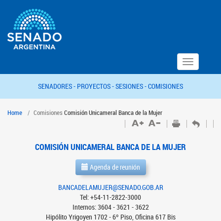
Toggle
navigation
SENADORES -
PROYECTOS -
SESIONES -
COMISIONES
Home
Comisiones
Comisión Unicameral Banca de la Mujer
COMISIÓN UNICAMERAL BANCA DE LA MUJER
Agenda de reunión
BANCADELAMUJER@SENADO.GOB.AR
Tel: +54-11-2822-3000
Internos: 3604 - 3621 - 3622
Hipólito Yrigoyen 1702 - 6º Piso, Oficina 617 Bis