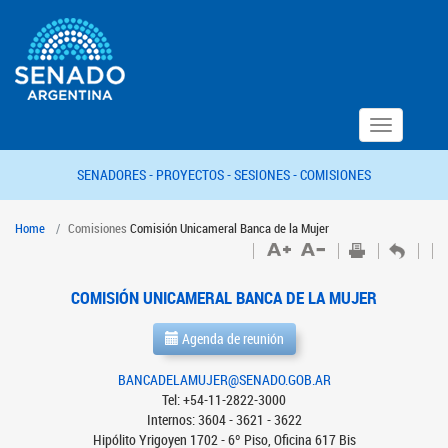
Toggle
navigation
SENADORES -
PROYECTOS -
SESIONES -
COMISIONES
Home
Comisiones
Comisión Unicameral Banca de la Mujer
COMISIÓN UNICAMERAL BANCA DE LA MUJER
Agenda de reunión
BANCADELAMUJER@SENADO.GOB.AR
Tel: +54-11-2822-3000
Internos: 3604 - 3621 - 3622
Hipólito Yrigoyen 1702 - 6º Piso, Oficina 617 Bis