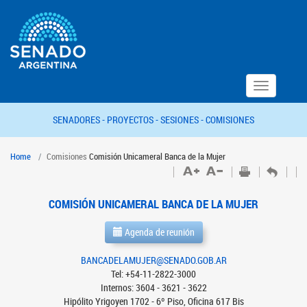
Toggle
navigation
SENADORES -
PROYECTOS -
SESIONES -
COMISIONES
Home
Comisiones
Comisión Unicameral Banca de la Mujer
COMISIÓN UNICAMERAL BANCA DE LA MUJER
Agenda de reunión
BANCADELAMUJER@SENADO.GOB.AR
Tel: +54-11-2822-3000
Internos: 3604 - 3621 - 3622
Hipólito Yrigoyen 1702 - 6º Piso, Oficina 617 Bis