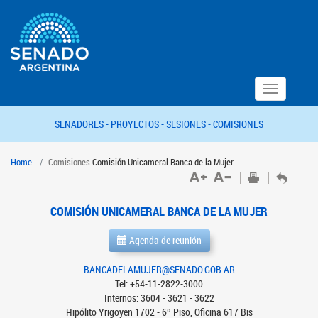
Toggle
navigation
SENADORES -
PROYECTOS -
SESIONES -
COMISIONES
Home
Comisiones
Comisión Unicameral Banca de la Mujer
COMISIÓN UNICAMERAL BANCA DE LA MUJER
Agenda de reunión
BANCADELAMUJER@SENADO.GOB.AR
Tel: +54-11-2822-3000
Internos: 3604 - 3621 - 3622
Hipólito Yrigoyen 1702 - 6º Piso, Oficina 617 Bis