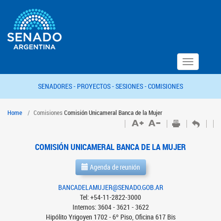
Toggle
navigation
SENADORES -
PROYECTOS -
SESIONES -
COMISIONES
Home
Comisiones
Comisión Unicameral Banca de la Mujer
COMISIÓN UNICAMERAL BANCA DE LA MUJER
Agenda de reunión
BANCADELAMUJER@SENADO.GOB.AR
Tel: +54-11-2822-3000
Internos: 3604 - 3621 - 3622
Hipólito Yrigoyen 1702 - 6º Piso, Oficina 617 Bis