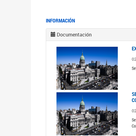
INFORMACIÓN
Documentación
E
0
Se
S
C
0
Se
Co