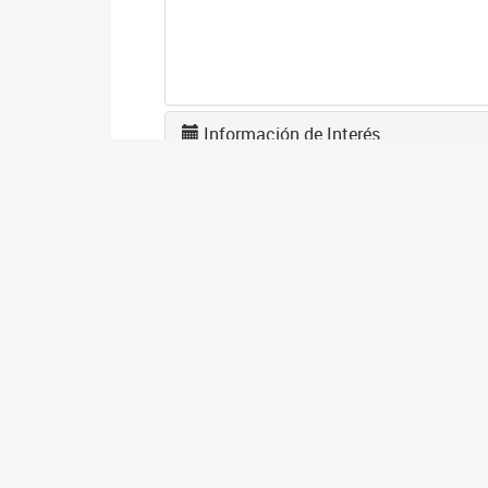
Información de Interés
U
0
La
tr
A
2