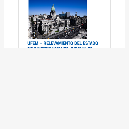
UFEM – RELEVAMIENTO DEL ESTADO
DE INVESTIGACIONES JUDICIALES
2015-2020
08/03/2022
La UFEM presenta el "Relevamiento del estado
de las investigaciones judiciales por muertes
violentas de mujeres cis, mujeres trans y
travestis en la Ciudad Autónoma de Buenos
Aires (años 2015-2020)"