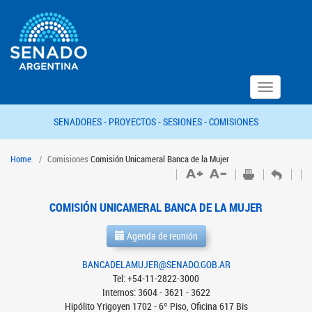
Toggle
navigation
SENADORES -
PROYECTOS -
SESIONES -
COMISIONES
Home
Comisiones
Comisión Unicameral Banca de la Mujer
COMISIÓN UNICAMERAL BANCA DE LA MUJER
Agenda de reunión
BANCADELAMUJER@SENADO.GOB.AR
Tel: +54-11-2822-3000
Internos: 3604 - 3621 - 3622
Hipólito Yrigoyen 1702 - 6º Piso, Oficina 617 Bis