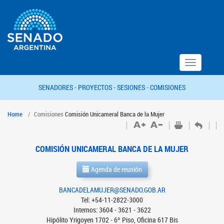
Toggle
navigation
SENADORES -
PROYECTOS -
SESIONES -
COMISIONES
Home
Comisiones
Comisión Unicameral Banca de la Mujer
COMISIÓN UNICAMERAL BANCA DE LA MUJER
Agenda de reunión
BANCADELAMUJER@SENADO.GOB.AR
Tel: +54-11-2822-3000
Internos: 3604 - 3621 - 3622
Hipólito Yrigoyen 1702 - 6º Piso, Oficina 617 Bis