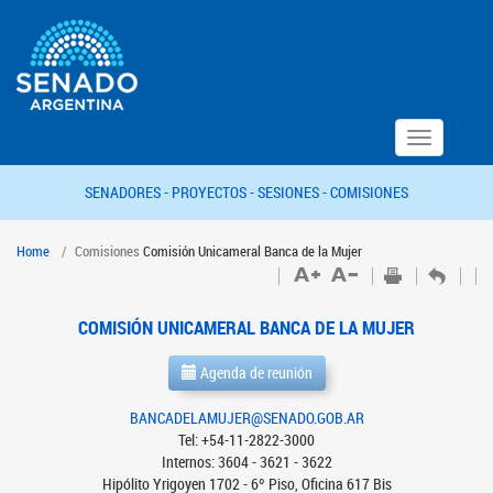
Toggle
navigation
SENADORES -
PROYECTOS -
SESIONES -
COMISIONES
Home
Comisiones
Comisión Unicameral Banca de la Mujer
COMISIÓN UNICAMERAL BANCA DE LA MUJER
Agenda de reunión
BANCADELAMUJER@SENADO.GOB.AR
Tel: +54-11-2822-3000
Internos: 3604 - 3621 - 3622
Hipólito Yrigoyen 1702 - 6º Piso, Oficina 617 Bis