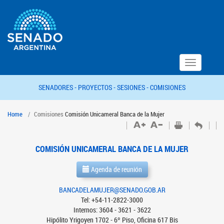
Toggle
navigation
SENADORES -
PROYECTOS -
SESIONES -
COMISIONES
Home
Comisiones
Comisión Unicameral Banca de la Mujer
COMISIÓN UNICAMERAL BANCA DE LA MUJER
Agenda de reunión
BANCADELAMUJER@SENADO.GOB.AR
Tel: +54-11-2822-3000
Internos: 3604 - 3621 - 3622
Hipólito Yrigoyen 1702 - 6º Piso, Oficina 617 Bis