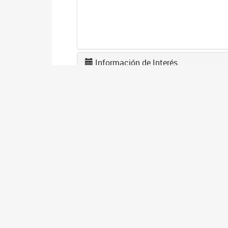
Información de Interés
U
0
La
tr
A
2