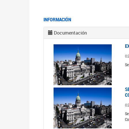
INFORMACIÓN
Documentación
E
0
Se
S
C
0
Se
Co