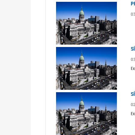
P
0
S
0
Ex
S
0
Ex