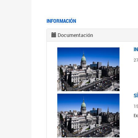
INFORMACIÓN
Documentación
I
2
S
1
Ex