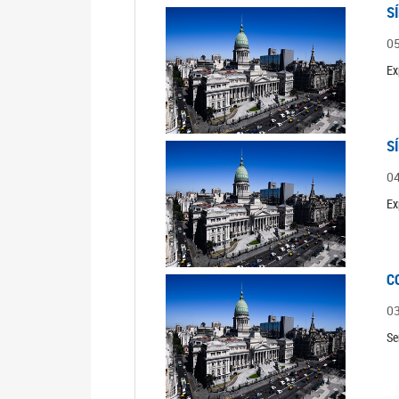
S
0
Ex
S
0
Ex
C
0
Se