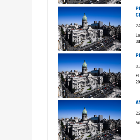
P
G
2
La
Su
P
0
El
20
A
2
An