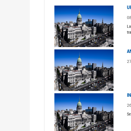
U
0
La
tr
A
2
I
2
Se