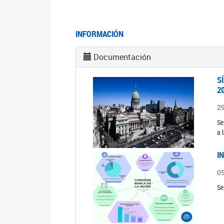
INFORMACIÓN
Documentación
S
2
2
Se
a 
I
0
Se