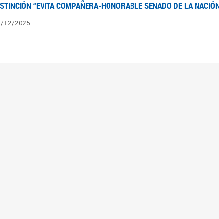
ISTINCIÓN “EVITA COMPAÑERA-HONORABLE SENADO DE LA NACIÓN
1/12/2025
ÍNTESIS INFORMATIVA DE LOS EXPEDIENTES PENDIENTES EN LA COM
025
3/10/2025
ÍNTESIS INFORMATIVA DE LOS EXPEDIENTES PENDIENTES EN LA COM
025
1/10/2025