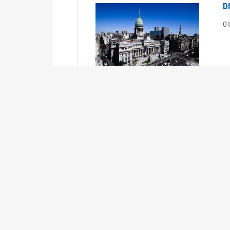
D
0
S
2
1
S
2
0