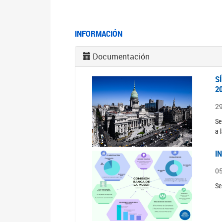
INFORMACIÓN
Documentación
S
2
2
Se
a 
I
0
Se