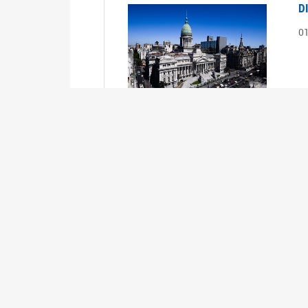
D
0
S
2
1
S
2
0