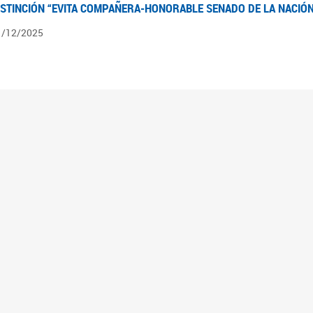
ISTINCIÓN “EVITA COMPAÑERA-HONORABLE SENADO DE LA NACIÓN
1/12/2025
ÍNTESIS INFORMATIVA DE LOS EXPEDIENTES PENDIENTES EN LA COM
025
3/10/2025
ÍNTESIS INFORMATIVA DE LOS EXPEDIENTES PENDIENTES EN LA COM
025
1/10/2025