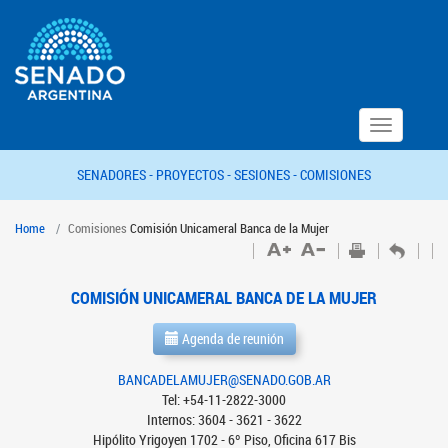
Toggle
navigation
SENADORES -
PROYECTOS -
SESIONES -
COMISIONES
Home
Comisiones
Comisión Unicameral Banca de la Mujer
COMISIÓN UNICAMERAL BANCA DE LA MUJER
Agenda de reunión
BANCADELAMUJER@SENADO.GOB.AR
Tel: +54-11-2822-3000
Internos: 3604 - 3621 - 3622
Hipólito Yrigoyen 1702 - 6º Piso, Oficina 617 Bis