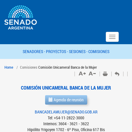
Toggle
navigation
SENADORES -
PROYECTOS -
SESIONES -
COMISIONES
Home
Comisiones
Comisión Unicameral Banca de la Mujer
COMISIÓN UNICAMERAL BANCA DE LA MUJER
Agenda de reunión
BANCADELAMUJER@SENADO.GOB.AR
Tel: +54-11-2822-3000
Internos: 3604 - 3621 - 3622
Hipólito Yrigoyen 1702 - 6º Piso, Oficina 617 Bis