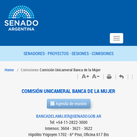
Toggle
navigation
SENADORES -
PROYECTOS -
SESIONES -
COMISIONES
Home
Comisiones
Comisión Unicameral Banca de la Mujer
COMISIÓN UNICAMERAL BANCA DE LA MUJER
Agenda de reunión
BANCADELAMUJER@SENADO.GOB.AR
Tel: +54-11-2822-3000
Internos: 3604 - 3621 - 3622
Hipólito Yrigoyen 1702 - 6º Piso, Oficina 617 Bis