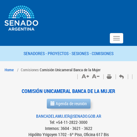
Toggle
navigation
SENADORES -
PROYECTOS -
SESIONES -
COMISIONES
Home
Comisiones
Comisión Unicameral Banca de la Mujer
COMISIÓN UNICAMERAL BANCA DE LA MUJER
Agenda de reunión
BANCADELAMUJER@SENADO.GOB.AR
Tel: +54-11-2822-3000
Internos: 3604 - 3621 - 3622
Hipólito Yrigoyen 1702 - 6º Piso, Oficina 617 Bis