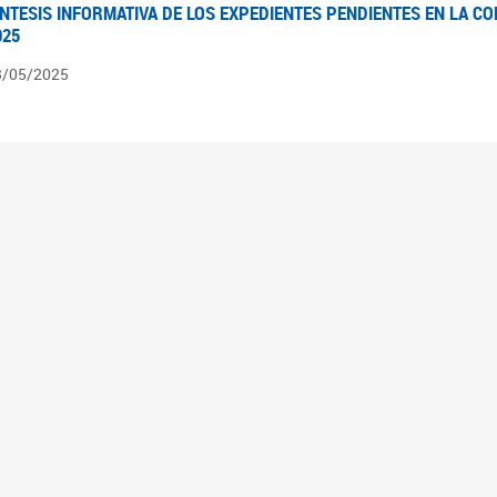
ÍNTESIS INFORMATIVA DE LOS EXPEDIENTES PENDIENTES EN LA COM
025
3/05/2025
ÍNTESIS INFORMATIVA DE LOS EXPEDIENTES PENDIENTES EN LA COM
025
1/05/2025
VANCES LEGISLATIVOS EN TEMÁTICAS DE GÉNERO A 2023
2/05/2025