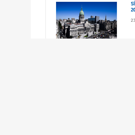
S
2
2
S
2
2
A
1