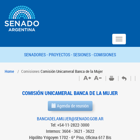
Toggle
navigation
SENADORES -
PROYECTOS -
SESIONES -
COMISIONES
Home
Comisiones
Comisión Unicameral Banca de la Mujer
COMISIÓN UNICAMERAL BANCA DE LA MUJER
Agenda de reunión
BANCADELAMUJER@SENADO.GOB.AR
Tel: +54-11-2822-3000
Internos: 3604 - 3621 - 3622
Hipólito Yrigoyen 1702 - 6º Piso, Oficina 617 Bis