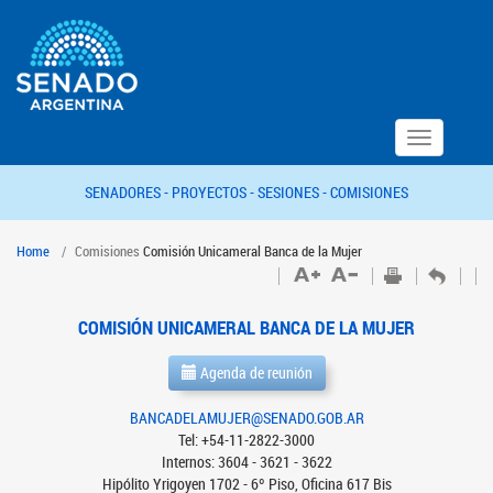
Toggle
navigation
SENADORES -
PROYECTOS -
SESIONES -
COMISIONES
Home
Comisiones
Comisión Unicameral Banca de la Mujer
COMISIÓN UNICAMERAL BANCA DE LA MUJER
Agenda de reunión
BANCADELAMUJER@SENADO.GOB.AR
Tel: +54-11-2822-3000
Internos: 3604 - 3621 - 3622
Hipólito Yrigoyen 1702 - 6º Piso, Oficina 617 Bis