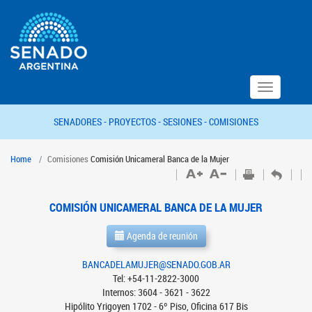
Toggle
navigation
SENADORES -
PROYECTOS -
SESIONES -
COMISIONES
Home
Comisiones
Comisión Unicameral Banca de la Mujer
COMISIÓN UNICAMERAL BANCA DE LA MUJER
Agenda de reunión
BANCADELAMUJER@SENADO.GOB.AR
Tel: +54-11-2822-3000
Internos: 3604 - 3621 - 3622
Hipólito Yrigoyen 1702 - 6º Piso, Oficina 617 Bis