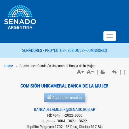
Toggle
navigation
SENADORES -
PROYECTOS -
SESIONES -
COMISIONES
Home
Comisiones
Comisión Unicameral Banca de la Mujer
COMISIÓN UNICAMERAL BANCA DE LA MUJER
Agenda de reunión
BANCADELAMUJER@SENADO.GOB.AR
Tel: +54-11-2822-3000
Internos: 3604 - 3621 - 3622
Hipólito Yrigoyen 1702 - 6º Piso, Oficina 617 Bis