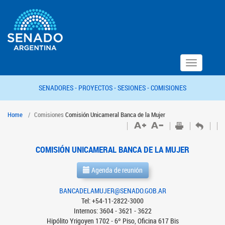
Toggle
navigation
SENADORES -
PROYECTOS -
SESIONES -
COMISIONES
Home
Comisiones
Comisión Unicameral Banca de la Mujer
COMISIÓN UNICAMERAL BANCA DE LA MUJER
Agenda de reunión
BANCADELAMUJER@SENADO.GOB.AR
Tel: +54-11-2822-3000
Internos: 3604 - 3621 - 3622
Hipólito Yrigoyen 1702 - 6º Piso, Oficina 617 Bis