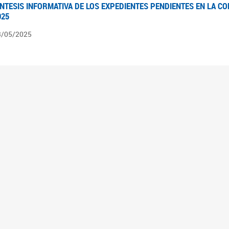
ÍNTESIS INFORMATIVA DE LOS EXPEDIENTES PENDIENTES EN LA COM
025
3/05/2025
ÍNTESIS INFORMATIVA DE LOS EXPEDIENTES PENDIENTES EN LA COM
025
1/05/2025
VANCES LEGISLATIVOS EN TEMÁTICAS DE GÉNERO A 2023
2/05/2025