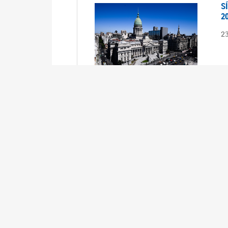
S
2
2
S
2
2
A
1