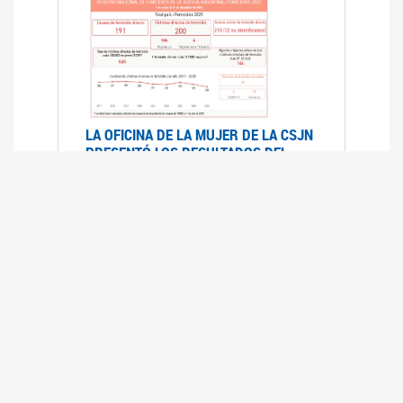
LA OFICINA DE LA MUJER DE LA CSJN
PRESENTÓ LOS RESULTADOS DEL
REGISTRO NACIONAL DE FEMICIDIOS
DE LA JUSTICIA ARGENTINA 2025
17/07/2026
El Registro Nacional de Femicidios de la
Justicia Argentina (RNFJA) identifica y analiza
las 204 causas judiciales iniciadas en 2025, en
las que se investigan los presuntos femicidios
de 200 mujeres cis, trans y travestis. Los datos
se encuentran disponibles para su consulta a
través de una nueva he