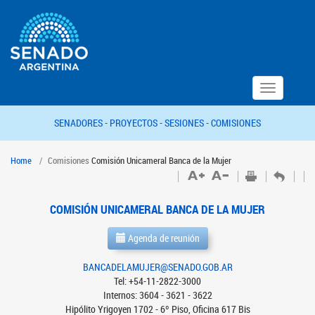
Toggle
navigation
SENADORES -
PROYECTOS -
SESIONES -
COMISIONES
Home
Comisiones
Comisión Unicameral Banca de la Mujer
COMISIÓN UNICAMERAL BANCA DE LA MUJER
Agenda de reunión
BANCADELAMUJER@SENADO.GOB.AR
Tel: +54-11-2822-3000
Internos: 3604 - 3621 - 3622
Hipólito Yrigoyen 1702 - 6º Piso, Oficina 617 Bis