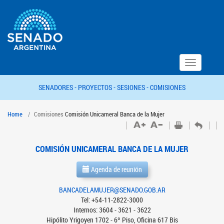
Toggle
navigation
SENADORES -
PROYECTOS -
SESIONES -
COMISIONES
Home
Comisiones
Comisión Unicameral Banca de la Mujer
COMISIÓN UNICAMERAL BANCA DE LA MUJER
Agenda de reunión
BANCADELAMUJER@SENADO.GOB.AR
Tel: +54-11-2822-3000
Internos: 3604 - 3621 - 3622
Hipólito Yrigoyen 1702 - 6º Piso, Oficina 617 Bis