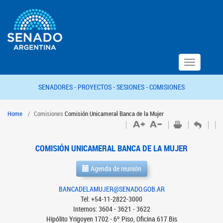
Toggle
navigation
SENADORES -
PROYECTOS -
SESIONES -
COMISIONES
Home
Comisiones
Comisión Unicameral Banca de la Mujer
COMISIÓN UNICAMERAL BANCA DE LA MUJER
Agenda de reunión
BANCADELAMUJER@SENADO.GOB.AR
Tel: +54-11-2822-3000
Internos: 3604 - 3621 - 3622
Hipólito Yrigoyen 1702 - 6º Piso, Oficina 617 Bis