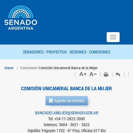
Toggle
navigation
SENADORES -
PROYECTOS -
SESIONES -
COMISIONES
Home
Comisiones
Comisión Unicameral Banca de la Mujer
COMISIÓN UNICAMERAL BANCA DE LA MUJER
Agenda de reunión
BANCADELAMUJER@SENADO.GOB.AR
Tel: +54-11-2822-3000
Internos: 3604 - 3621 - 3622
Hipólito Yrigoyen 1702 - 6º Piso, Oficina 617 Bis