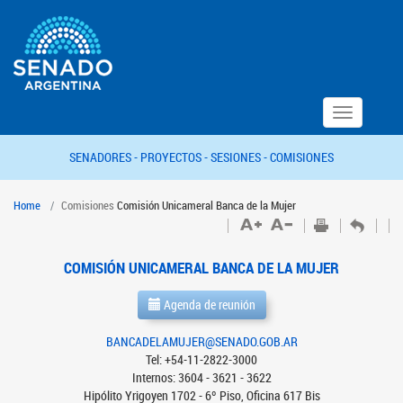
Toggle
navigation
SENADORES -
PROYECTOS -
SESIONES -
COMISIONES
Home
Comisiones
Comisión Unicameral Banca de la Mujer
COMISIÓN UNICAMERAL BANCA DE LA MUJER
Agenda de reunión
BANCADELAMUJER@SENADO.GOB.AR
Tel: +54-11-2822-3000
Internos: 3604 - 3621 - 3622
Hipólito Yrigoyen 1702 - 6º Piso, Oficina 617 Bis